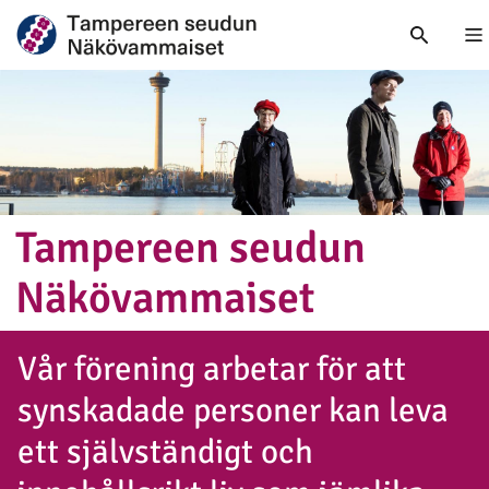
V
Tampereen seudun
Näkö­vam­mai­set
Vår förening arbetar för att
synskadade personer kan leva
ett självständigt och