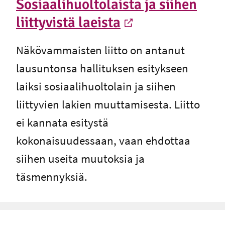
Sosiaalihuoltolaista ja siihen
liittyvistä laeista
-
Ulkoinen linkki
Näkövammaisten liitto on antanut
lausuntonsa hallituksen esitykseen
laiksi sosiaalihuoltolain ja siihen
liittyvien lakien muuttamisesta. Liitto
ei kannata esitystä
kokonaisuudessaan, vaan ehdottaa
siihen useita muutoksia ja
täsmennyksiä.