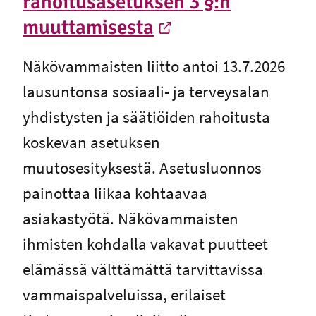
rahoitusasetuksen 3 §:n
muuttamisesta
-
Ulkoinen linkki
Näkövammaisten liitto antoi 13.7.2026
lausuntonsa sosiaali- ja terveysalan
yhdistysten ja säätiöiden rahoitusta
koskevan asetuksen
muutosesityksestä. Asetusluonnos
painottaa liikaa kohtaavaa
asiakastyötä. Näkövammaisten
ihmisten kohdalla vakavat puutteet
elämässä välttämättä tarvittavissa
vammaispalveluissa, erilaiset