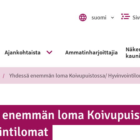
suomi
Siv
Valitse kieli, switch language,
Näke
Ajankohtaista
Ammatinharjoittajia
kauni
alavalikko
Näytä alavalikko
Yhdessä enemmän loma Koi­vu­puis­tos­sa/ Hy­vin­voin­ti­lo
enemmän loma Koi­vu­puis­
n­ti­lo­mat