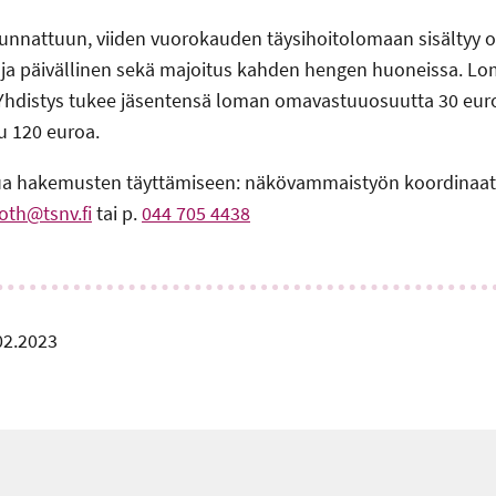
uunnattuun, viiden vuorokauden täysihoitolomaan sisältyy o
 ja päivällinen sekä majoitus kahden hengen huoneissa. 
 Yhdistys tukee jäsentensä loman omavastuuosuutta 30 eur
 120 euroa.
a hakemusten täyttämiseen: näkövammaistyön koordinaatt
oth@tsnv.fi
tai p.
044 705 4438
02.2023