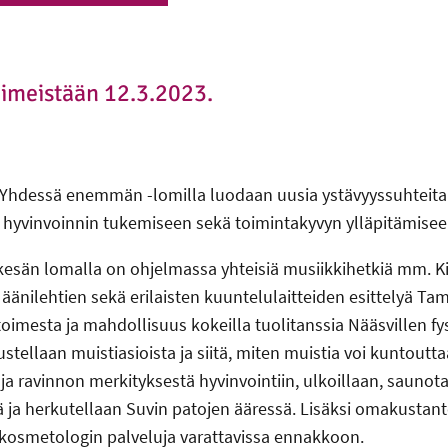
iimeistään 12.3.2023.
 Yhdessä enemmän -lomilla luodaan uusia ystävyyssuhteita
 hyvinvoinnin tukemiseen sekä toimintakyvyn ylläpitämisee
kesän lomalla on ohjelmassa yhteisiä musiikkihetkiä mm. 
, äänilehtien sekä erilaisten kuuntelulaitteiden esittelyä 
mesta ja mahdollisuus kokeilla tuolitanssia Nääsvillen fy
stellaan muistiasioista ja siitä, miten muistia voi kuntoutt
n ja ravinnon merkityksestä hyvinvointiin, ulkoillaan, sauno
ä ja herkutellaan Suvin patojen ääressä. Lisäksi omakustante
 kosmetologin palveluja varattavissa ennakkoon.