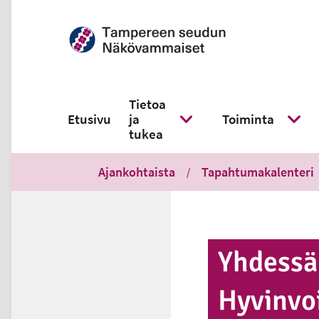
Tietoa
Etusivu
ja
Toiminta
Näytä alavalikko
Näytä 
tukea
Ajankohtaista
Tapahtumakalenteri
Yhdessä 
Hy­vin­voi