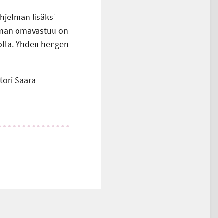
hjelman lisäksi
Loman omavastuu on
olla. Yhden hengen
ori Saara