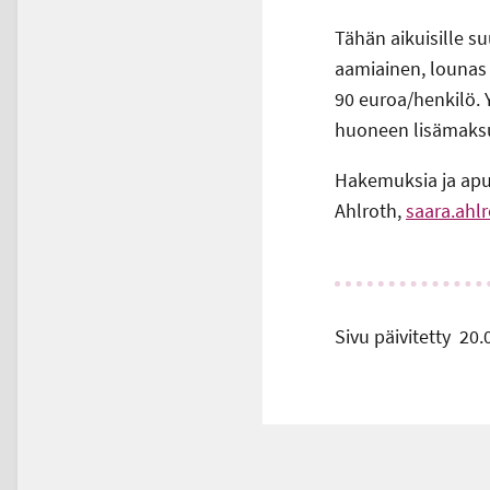
Tähän aikuisille s
aamiainen, lounas
90 euroa/henkilö.
huoneen lisämaksu
Hakemuksia ja apu
Ahlroth,
saara.ahlr
Sivu päivitetty
20.