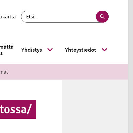
ukartta
 välj språk - nykyinen kieli suomi
Etsi
mättä
Yhdistys
Yhteystiedot
s
Näytä alavalikko
Näytä alavalikk
­mat
tos­sa/