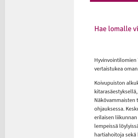
Hae lomalle v
Hyvinvointilomien
vertaistukea oman
Koivupuiston alku
kitarasäestyksellä
Näkövammaisten toi
ohjauksessa. Kesku
erilaisen liikunna
lempeissä löylyiss
hartiahoitoja sekä