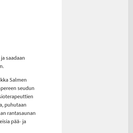
 ja saadaan
n.
Kikka Salmen
Tampereen seudun
sioterapeuttien
aa, puhutaan
taan rantasaunan
isia pää- ja