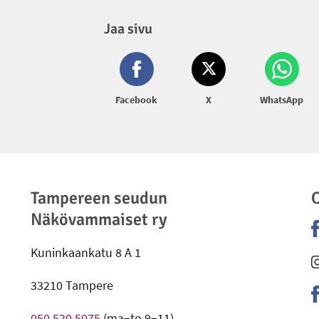
Jaa sivu
Facebook
X
WhatsApp
Tampereen seudun
Näkövammaiset ry
Kuninkaankatu 8 A 1
-
-
33210 Tampere
050 520 5075
(ma−to 9−11)
-