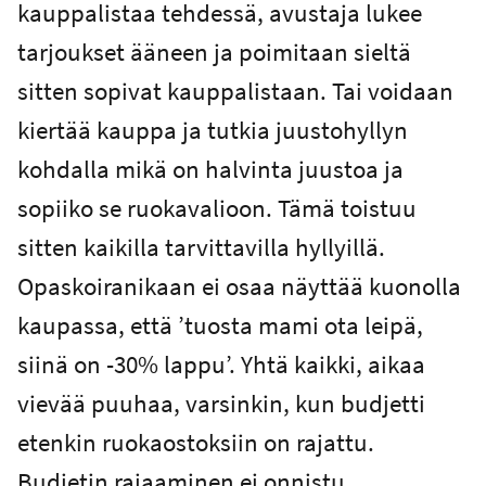
kauppalistaa tehdessä, avustaja lukee
tarjoukset ääneen ja poimitaan sieltä
sitten sopivat kauppalistaan. Tai voidaan
kiertää kauppa ja tutkia juustohyllyn
kohdalla mikä on halvinta juustoa ja
sopiiko se ruokavalioon. Tämä toistuu
sitten kaikilla tarvittavilla hyllyillä.
Opaskoiranikaan ei osaa näyttää kuonolla
kaupassa, että ’tuosta mami ota leipä,
siinä on -30% lappu’. Yhtä kaikki, aikaa
vievää puuhaa, varsinkin, kun budjetti
etenkin ruokaostoksiin on rajattu.
Budjetin rajaaminen ei onnistu