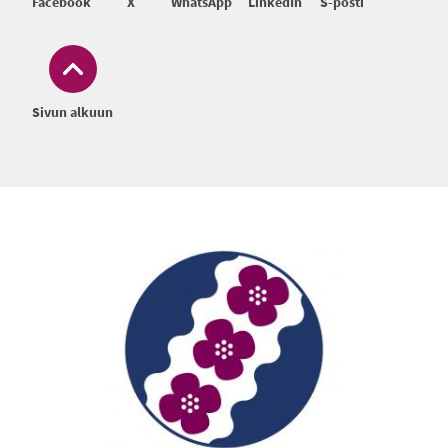
Facebook
X
WhatsApp
LinkedIn
S-posti
Sivun alkuun
Alatunniste