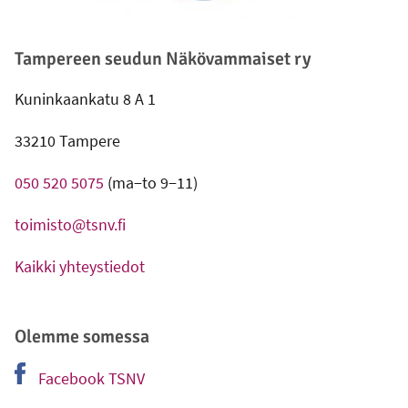
Tampereen seudun Näkövammaiset ry
Kuninkaankatu 8 A 1
33210 Tampere
050 520 5075
(ma−to 9−11)
toimisto@tsnv.fi
Kaikki yhteystiedot
Olemme somessa
Facebook TSNV
-
Ulkoinen linkki