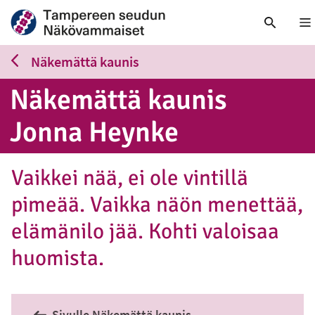
Nä
Näkemättä kaunis
Näkemättä kaunis
Jonna Heynke
Vaikkei nää, ei ole vintillä
pimeää. Vaikka näön menettää,
elämänilo jää. Kohti valoisaa
huomista.
Sivulle Näkemättä kaunis